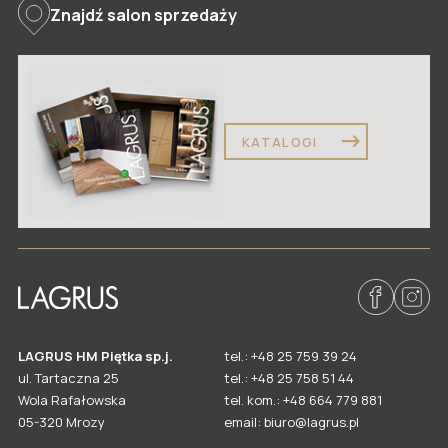
Znajdź salon sprzedaży
Drzwi dwuskrzydłowe
Ościeżnice, korony, stopki, naświetla
Kolory wykończeń drzwi
Rodzaje i kolory szkła
KATALOGI
Akcesoria do drzwi
Gdzie kupić drzwi LAGRUS?
LAGRUS HM Piętka sp.j.
tel.: +48 25 759 39 24
ul. Tartaczna 25
tel.: +48 25 758 51 44
Wola Rafałowska
tel. kom.: +48 664 779 881
email: biuro@lagrus.pl