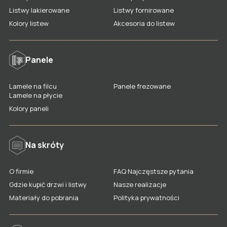
Listwy lakierowane
Listwy lakierowane
Listwy fornirowane
Listwy fornirowane
Lamele na filcu
Kolory listew
Akcesoria do listew
Drzwi lakierowane
Listwy nowoczesne
Lamele na płycie
Drzwi fornirowane
Listwy stylizowane
Penele frezowane
Panele
Drzwi nowoczesne
Kolory listew
Kolory paneli
Lamele na filcu
Panele frezowane
Drzwi stylowe
Akcesoria dla listew
Gdzie kupić panele LAGRUS?
Lamele na płycie
Kolory paneli
Drzwi klasyczne
Gdzie kupić listwy LAGRUS?
Drzwi ukryte
Na skróty
Drzwi odwrócone
Drzwi przesuwne
O firmie
FAQ Najczęstsze pytania
Drzwi łamane
Gdzie kupić drzwi i listwy
Nasze realizacje
Materiały do pobrania
Polityka prywatności
Drzwi całoszklane
Drzwi panelowe