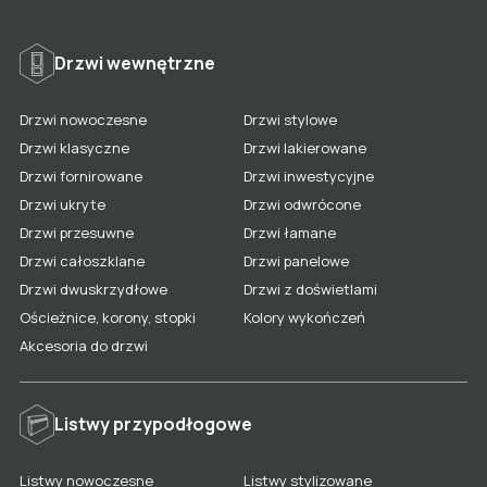
Drzwi wewnętrzne
DRZWI
Drzwi nowoczesne
Drzwi stylowe
LISTWY
Drzwi klasyczne
Drzwi lakierowane
DRZWI WEWNĘTRZNE
Drzwi fornirowane
Drzwi inwestycyjne
WSZYSTKIE MODELE
PANELE ŚCIENNE
LISTWY PRZYPODŁOGOWE
Drzwi ukryte
Drzwi odwrócone
O LAGRUS
WSZYSTKIE MODELE
Drzwi przesuwne
Drzwi łamane
PANELE ŚCIENNE
Drzwi całoszklane
Drzwi panelowe
O firmie
DO POBRANIA
WSZYSTKIE MODELE
Drzwi dwuskrzydłowe
Drzwi z doświetlami
Dlaczego my
STREFA PARTNERA
Ościeżnice, korony, stopki
Kolory wykończeń
Blog
Akcesoria do drzwi
Współpraca
GDZIE KUPIĆ
Realizacje
KONTAKT
Polityka Prywatności
Listwy przypodłogowe
DRZWI INWESTYCYJNE I
PL
TECHNICZNE
Listwy nowoczesne
Listwy stylizowane