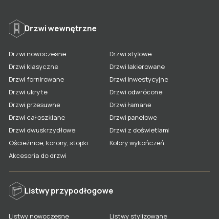
Drzwi wewnętrzne
DRZWI
Drzwi nowoczesne
Drzwi stylowe
LISTWY
Drzwi klasyczne
Drzwi lakierowane
DRZWI WEWNĘTRZNE
Drzwi fornirowane
Drzwi inwestycyjne
WSZYSTKIE MODELE
PANELE ŚCIENNE
LISTWY PRZYPODŁOGOWE
Drzwi ukryte
Drzwi odwrócone
O LAGRUS
WSZYSTKIE MODELE
Drzwi przesuwne
Drzwi łamane
PANELE ŚCIENNE
Drzwi całoszklane
Drzwi panelowe
O firmie
DO POBRANIA
WSZYSTKIE MODELE
Drzwi dwuskrzydłowe
Drzwi z doświetlami
Dlaczego my
STREFA PARTNERA
Ościeżnice, korony, stopki
Kolory wykończeń
Blog
Akcesoria do drzwi
Współpraca
GDZIE KUPIĆ
Realizacje
KONTAKT
Polityka Prywatności
Listwy przypodłogowe
DRZWI INWESTYCYJNE I
PL
TECHNICZNE
Listwy nowoczesne
Listwy stylizowane