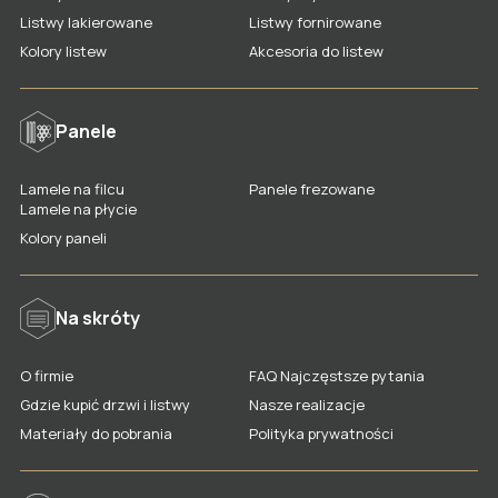
Listwy lakierowane
Listwy lakierowane
Listwy fornirowane
Listwy fornirowane
Lamele na filcu
Kolory listew
Akcesoria do listew
Drzwi lakierowane
Listwy nowoczesne
Lamele na płycie
Drzwi fornirowane
Listwy stylizowane
Penele frezowane
Panele
Drzwi nowoczesne
Kolory listew
Kolory paneli
Lamele na filcu
Panele frezowane
Drzwi stylowe
Akcesoria dla listew
Gdzie kupić panele LAGRUS?
Lamele na płycie
Kolory paneli
Drzwi klasyczne
Gdzie kupić listwy LAGRUS?
Drzwi ukryte
Na skróty
Drzwi odwrócone
Drzwi przesuwne
O firmie
FAQ Najczęstsze pytania
Drzwi łamane
Gdzie kupić drzwi i listwy
Nasze realizacje
Materiały do pobrania
Polityka prywatności
Drzwi całoszklane
Drzwi panelowe