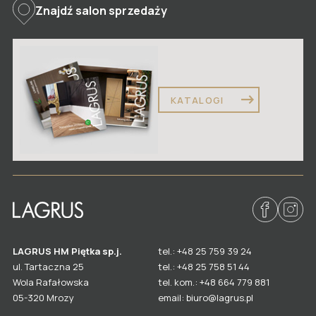
Znajdź salon sprzedaży
Drzwi dwuskrzydłowe
Ościeżnice, korony, stopki, naświetla
Kolory wykończeń drzwi
Rodzaje i kolory szkła
KATALOGI
Akcesoria do drzwi
Gdzie kupić drzwi LAGRUS?
LAGRUS HM Piętka sp.j.
tel.: +48 25 759 39 24
ul. Tartaczna 25
tel.: +48 25 758 51 44
Wola Rafałowska
tel. kom.: +48 664 779 881
email: biuro@lagrus.pl