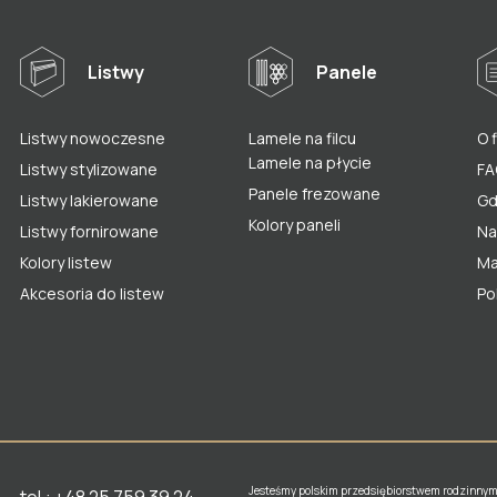
Listwy
Panele
Listwy nowoczesne
Lamele na filcu
O 
Lamele na płycie
Listwy stylizowane
FA
Panele frezowane
Listwy lakierowane
Gd
Kolory paneli
Listwy fornirowane
Na
Kolory listew
Ma
Akcesoria do listew
Po
Jesteśmy polskim przedsiębiorstwem rodzinnym
tel.:
+48 25 759 39 24