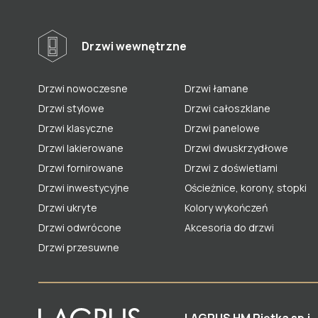
Drzwi wewnętrzne
Drzwi nowoczesne
Drzwi łamane
Drzwi stylowe
Drzwi całoszklane
Drzwi klasyczne
Drzwi panelowe
Drzwi lakierowane
Drzwi dwuskrzydłowe
Drzwi fornirowane
Drzwi z doświetlami
Drzwi inwestycyjne
Ościeżnice, korony, stopki
Drzwi ukryte
Kolory wykończeń
Drzwi odwrócone
Akcesoria do drzwi
Drzwi przesuwne
LAGRUS HM Piętka sp.j.