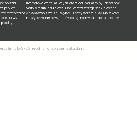
oświadczeni
internetowej oferta ma jedynia charakter informacyjny i nie stanowi
nym parkiem
oferty w rozumieniu prawa. Producent zastrzega sobie prawo do
drzwi wewnętrzne
wprowadzania zmian i błędów. Przy wyborze fornirów lub kolorów
kości listwy
należy korzystać ze wzorników dostępnych w salonach sprzedaży.
projekty.
ącej do firmy LAGRUS jest chroniona prawem autorskim.