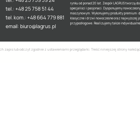
rynku od ponad 20 lat. Zespół LAGRUS tworzą d
tel.:
+48 25 758 51 44
specjaliści i pasjonaci. Dysponujemy nowoczes
maszynowym. Wykonujemy produkty premium: 
tel. kom.:
+48 664 779 881
klasyczne i drzwi nowoczesne oraz najwyższej ja
przypodłogowe. Realizujemy także indywidualne 
email:
biuro@lagrus.pl
ich zapis lub odczyt zgodnie z ustawieniami przeglądarki. Treść niniejszej strony należ