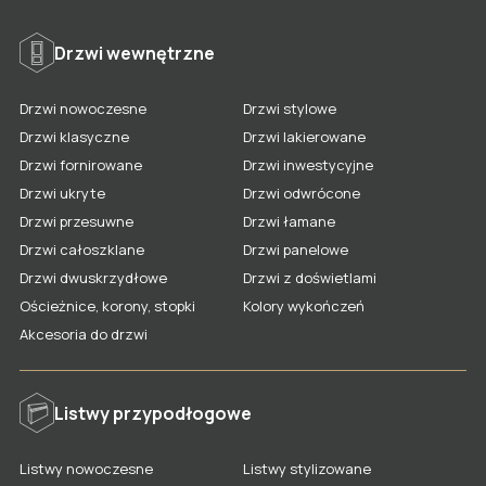
Listwy lakierowane
Listwy fornirowane
Lamele na filcu
Drzwi wewnętrzne
Drzwi lakierowane
Listwy nowoczesne
Lamele na płycie
Drzwi nowoczesne
Drzwi stylowe
Drzwi fornirowane
Listwy stylizowane
Penele frezowane
Drzwi klasyczne
Drzwi lakierowane
Drzwi nowoczesne
Kolory listew
Kolory paneli
Drzwi fornirowane
Drzwi inwestycyjne
Drzwi ukryte
Drzwi odwrócone
Drzwi stylowe
Akcesoria dla listew
Gdzie kupić panele LAGRUS?
Drzwi przesuwne
Drzwi łamane
Drzwi klasyczne
Gdzie kupić listwy LAGRUS?
Drzwi całoszklane
Drzwi panelowe
Drzwi ukryte
Drzwi dwuskrzydłowe
Drzwi z doświetlami
Ościeżnice, korony, stopki
Kolory wykończeń
Drzwi odwrócone
Akcesoria do drzwi
Drzwi przesuwne
Drzwi łamane
Listwy przypodłogowe
Drzwi całoszklane
Drzwi panelowe
Listwy nowoczesne
Listwy stylizowane