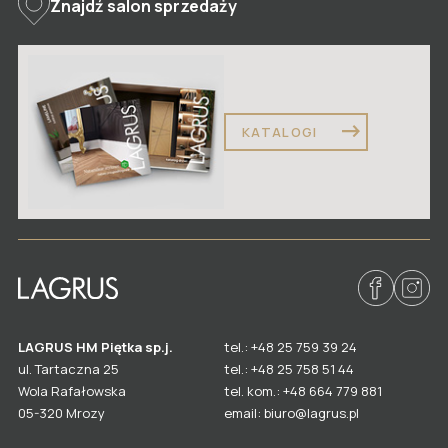
Znajdź salon sprzedaży
KATALOGI
LAGRUS HM Piętka sp.j.
tel.: +48 25 759 39 24
ul. Tartaczna 25
tel.: +48 25 758 51 44
Wola Rafałowska
tel. kom.: +48 664 779 881
email: biuro@lagrus.pl