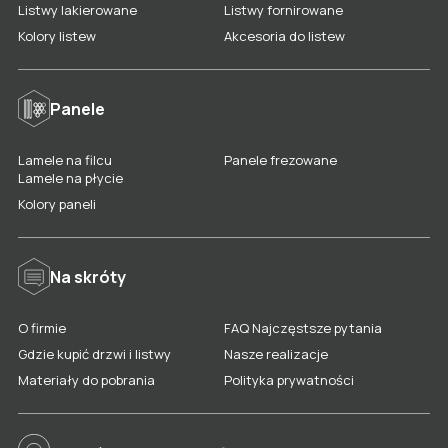
Listwy lakierowane
Listwy fornirowane
Drzwi dwuskrzydłowe
Kolory listew
Akcesoria do listew
Ościeżnice, korony, stopki, naświetla
Kolory wykończeń drzwi
Panele
Rodzaje i kolory szkła
Lamele na filcu
Panele frezowane
Akcesoria do drzwi
Lamele na płycie
Gdzie kupić drzwi LAGRUS?
Kolory paneli
Na skróty
O firmie
FAQ Najczęstsze pytania
Gdzie kupić drzwi i listwy
Nasze realizacje
Materiały do pobrania
Polityka prywatności