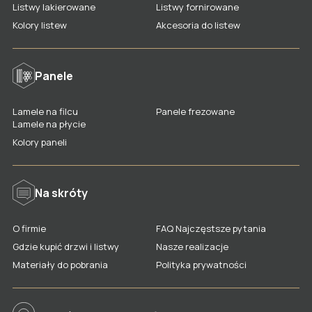
Listwy lakierowane
Listwy fornirowane
Drzwi dwuskrzydłowe
Kolory listew
Akcesoria do listew
Ościeżnice, korony, stopki, naświetla
Kolory wykończeń drzwi
Panele
Rodzaje i kolory szkła
Lamele na filcu
Panele frezowane
Akcesoria do drzwi
Lamele na płycie
Gdzie kupić drzwi LAGRUS?
Kolory paneli
Na skróty
O firmie
FAQ Najczęstsze pytania
Gdzie kupić drzwi i listwy
Nasze realizacje
Materiały do pobrania
Polityka prywatności