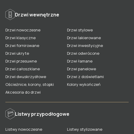
Listwy lakierowane
Listwy fornirowane
Lamele na filcu
Drzwi wewnętrzne
Drzwi lakierowane
Listwy nowoczesne
Lamele na płycie
Drzwi nowoczesne
Drzwi stylowe
Drzwi fornirowane
Listwy stylizowane
Penele frezowane
Drzwi klasyczne
Drzwi lakierowane
Drzwi nowoczesne
Kolory listew
Kolory paneli
Drzwi fornirowane
Drzwi inwestycyjne
Drzwi ukryte
Drzwi odwrócone
Drzwi stylowe
Akcesoria dla listew
Gdzie kupić panele LAGRUS?
Drzwi przesuwne
Drzwi łamane
Drzwi klasyczne
Gdzie kupić listwy LAGRUS?
Drzwi całoszklane
Drzwi panelowe
Drzwi ukryte
Drzwi dwuskrzydłowe
Drzwi z doświetlami
Ościeżnice, korony, stopki
Kolory wykończeń
Drzwi odwrócone
Akcesoria do drzwi
Drzwi przesuwne
Drzwi łamane
Listwy przypodłogowe
Drzwi całoszklane
Drzwi panelowe
Listwy nowoczesne
Listwy stylizowane