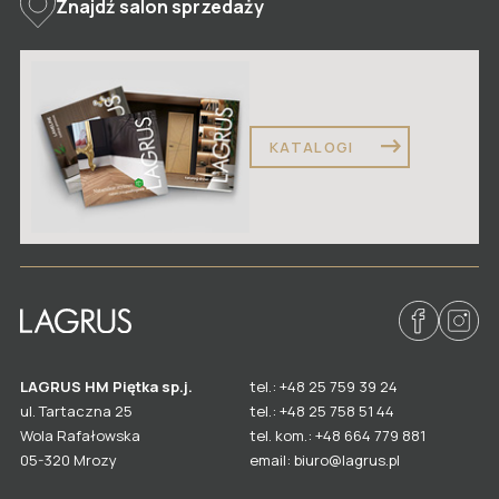
Znajdź salon sprzedaży
KATALOGI
LAGRUS HM Piętka sp.j.
tel.: +48 25 759 39 24
ul. Tartaczna 25
tel.: +48 25 758 51 44
Wola Rafałowska
tel. kom.: +48 664 779 881
email: biuro@lagrus.pl