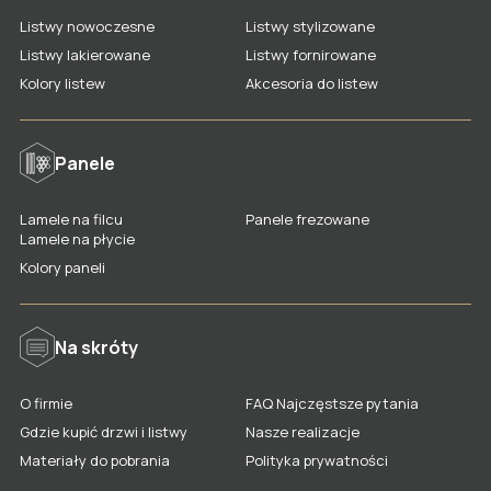
Drzwi dwuskrzydłowe
Listwy nowoczesne
Listwy stylizowane
Listwy lakierowane
Listwy fornirowane
Ościeżnice, korony, stopki, naświetla
Kolory listew
Akcesoria do listew
Kolory wykończeń drzwi
Rodzaje i kolory szkła
Panele
Akcesoria do drzwi
Gdzie kupić drzwi LAGRUS?
Lamele na filcu
Panele frezowane
Lamele na płycie
Kolory paneli
Na skróty
O firmie
FAQ Najczęstsze pytania
Gdzie kupić drzwi i listwy
Nasze realizacje
Materiały do pobrania
Polityka prywatności