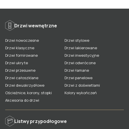
Listwy lakierowane
Listwy fornirowane
Lamele na filcu
Drzwi lakierowane
Listwy nowoczesne
Lamele na płycie
Drzwi wewnętrzne
Drzwi fornirowane
Listwy stylizowane
Penele frezowane
Drzwi nowoczesne
Drzwi stylowe
Drzwi nowoczesne
Kolory listew
Kolory paneli
Drzwi klasyczne
Drzwi lakierowane
Drzwi stylowe
Akcesoria dla listew
Gdzie kupić panele LAGRUS?
Drzwi fornirowane
Drzwi inwestycyjne
Drzwi klasyczne
Gdzie kupić listwy LAGRUS?
Drzwi ukryte
Drzwi odwrócone
Drzwi przesuwne
Drzwi łamane
Drzwi ukryte
Drzwi całoszklane
Drzwi panelowe
Drzwi odwrócone
Drzwi dwuskrzydłowe
Drzwi z doświetlami
Ościeżnice, korony, stopki
Kolory wykończeń
Drzwi przesuwne
Akcesoria do drzwi
Drzwi łamane
Drzwi całoszklane
Listwy przypodłogowe
Drzwi panelowe