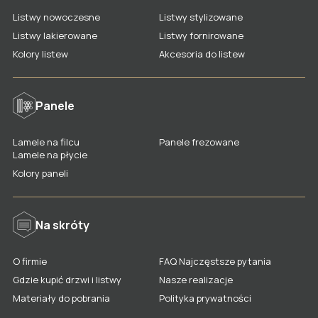
Drzwi dwuskrzydłowe
Listwy nowoczesne
Listwy stylizowane
Listwy lakierowane
Listwy fornirowane
Ościeżnice, korony, stopki, naświetla
Kolory listew
Akcesoria do listew
Kolory wykończeń drzwi
Rodzaje i kolory szkła
Panele
Akcesoria do drzwi
Gdzie kupić drzwi LAGRUS?
Lamele na filcu
Panele frezowane
Lamele na płycie
Kolory paneli
Na skróty
O firmie
FAQ Najczęstsze pytania
Gdzie kupić drzwi i listwy
Nasze realizacje
Materiały do pobrania
Polityka prywatności