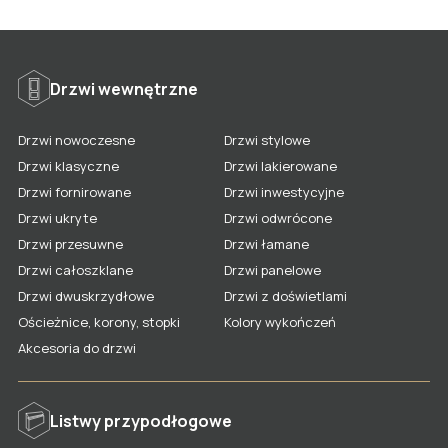
Listwy lakierowane
Listwy fornirowane
Lamele na filcu
Drzwi lakierowane
Listwy nowoczesne
Lamele na płycie
Drzwi wewnętrzne
Drzwi fornirowane
Listwy stylizowane
Penele frezowane
Drzwi nowoczesne
Drzwi stylowe
Drzwi nowoczesne
Kolory listew
Kolory paneli
Drzwi klasyczne
Drzwi lakierowane
Drzwi stylowe
Akcesoria dla listew
Gdzie kupić panele LAGRUS?
Drzwi fornirowane
Drzwi inwestycyjne
Drzwi klasyczne
Gdzie kupić listwy LAGRUS?
Drzwi ukryte
Drzwi odwrócone
Drzwi przesuwne
Drzwi łamane
Drzwi ukryte
Drzwi całoszklane
Drzwi panelowe
Drzwi odwrócone
Drzwi dwuskrzydłowe
Drzwi z doświetlami
Ościeżnice, korony, stopki
Kolory wykończeń
Drzwi przesuwne
Akcesoria do drzwi
Drzwi łamane
Drzwi całoszklane
Listwy przypodłogowe
Drzwi panelowe