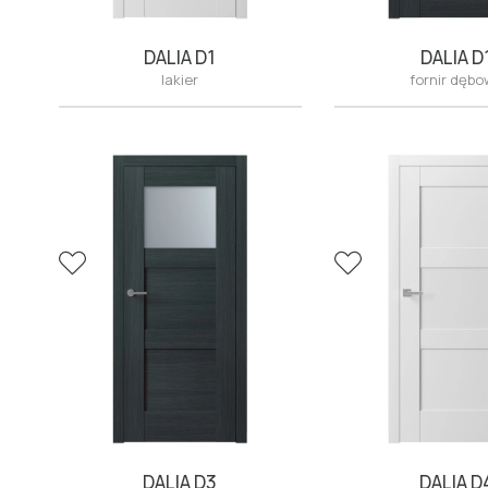
DALIA D1
DALIA D
lakier
fornir dęb
DALIA D3
DALIA D