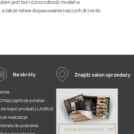
tutem jest też różnorodność modeli w
 a także łatwe dopasowanie naszych drzwi do
Na skróty
Znajdź salon sprzedaży
firmie
Q Najczęstsze pytania
zie kupić produkty LAGRUS
sze realizacje
teriały do pobrania
KATALOGI LAGRUS
lityka prywatności