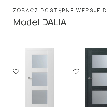
ZOBACZ DOSTĘPNE WERSJE 
W aranżacji: drzwi DALIA D1, lakier sa
Model DALIA