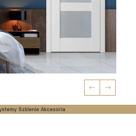
ystemy
Szklenie
Akcesoria