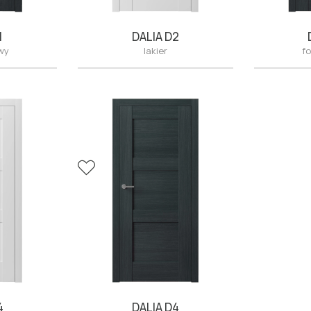
1
DALIA D2
owy
lakier
fo
4
DALIA D4