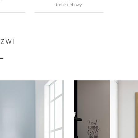
fornir dębowy
RZWI
L