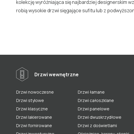
kolekcję wyróżniająca się najbardziej designerskim 
robią wysokie drzwi sięgające sufitu lub z podwyższo
Drzwi wewnętrzne
Drzwi nowoczesne
Drzwi łamane
Drzwi stylowe
Drzwi całoszklane
Drzwi klasyczne
Drzwi panelowe
Drzwi lakierowane
Drzwi dwuskrzydłowe
Drzwi fornirowane
Drzwi z doświetlami
Drzwi inwestycyjne
Ościeżnice, korony, stopki