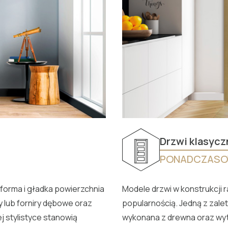
Drzwi klasycz
PONADCZASO
orma i gładka powierzchnia
Modele drzwi w konstrukcji r
y lub forniry dębowe oraz
popularnością. Jedną z zale
 stylistyce stanowią
wykonana z drewna oraz wytr