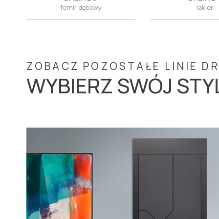
fornir dębowy
lakier
ZOBACZ POZOSTAŁE LINIE D
WYBIERZ SWÓJ STY