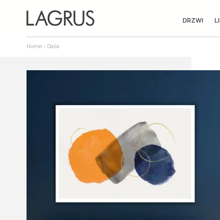
DRZWI
L
Home
> Dalia