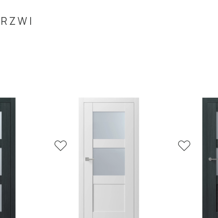
DRZWI
tyna biały RAL 9003, szkło laminowane mleczne, ościeżnica STD