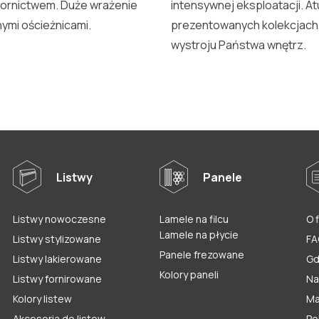
wzornictwem. Duże wrażenie
intensywnej eksploatacji. A
nymi ościeżnicami.
prezentowanych kolekcjach,
wystroju Państwa wnętrz.
Listwy
Panele
Listwy nowoczesne
Lamele na filcu
O 
Lamele na płycie
Listwy stylizowane
FA
Panele frezowane
Listwy lakierowane
Gd
Kolory paneli
Listwy fornirowane
Na
Kolory listew
Ma
Akcesoria do listew
Po