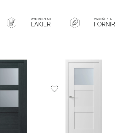
 80, zamek magnetyczny, zawiasy ukryte.
WYKOŃCZENIE
WYKOŃCZENIE
LAKIER
FORNIR