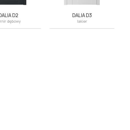
DALIA D2
DALIA D3
rnir dębowy
lakier