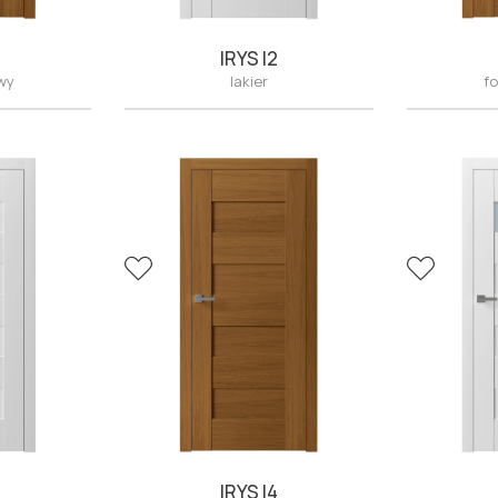
IRYS I2
owy
lakier
fo
IRYS I4