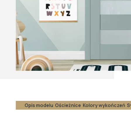
Opis modelu
Ościeżnice
Kolory wykończeń
S