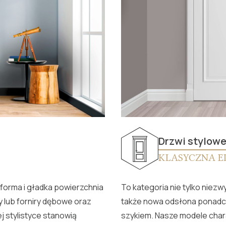
Drzwi stylow
KLASYCZNA E
orma i gładka powierzchnia
To kategoria nie tylko niezw
y lub forniry dębowe oraz
także nowa odsłona ponad
 stylistyce stanowią
szykiem. Nasze modele chara