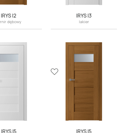
IRYS I2
IRYS I3
rnir dębowy
lakier
IRYS I5
IRYS I5