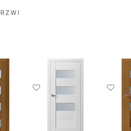
DRZWI
 szkło laminowane mleczne, ościeżnica STD 80, zamek magnety
PLUS, lakier satyna RAL 9003.