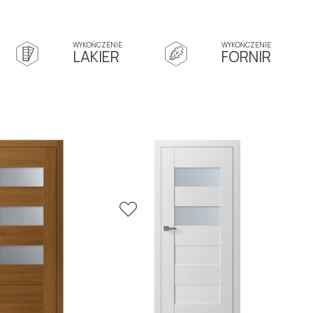
czny, zawiasy ukryte. Listwa przypodłogowa LAGRUS: OPERA
WYKOŃCZENIE
WYKOŃCZENIE
LAKIER
FORNIR