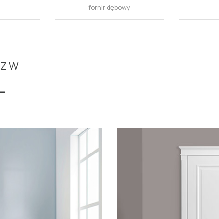
fornir dębowy
RZWI
L