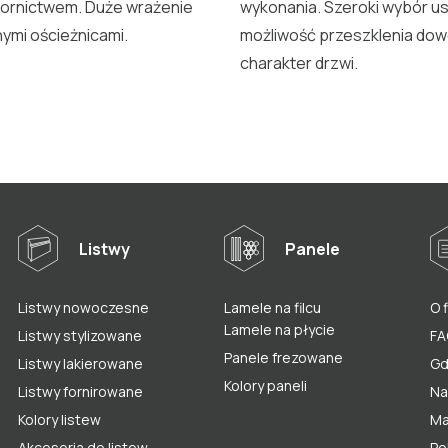
wzornictwem. Duże wrażenie
wykonania. Szeroki wybór us
nymi ościeżnicami.
możliwość przeszklenia dowo
charakter drzwi.
Listwy
Panele
Listwy nowoczesne
Lamele na filcu
O 
Lamele na płycie
Listwy stylizowane
FA
Panele frezowane
Listwy lakierowane
Gd
Kolory paneli
Listwy fornirowane
Na
Kolory listew
Ma
Akcesoria do listew
Po