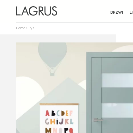
DRZWI
L
Home
> Irys