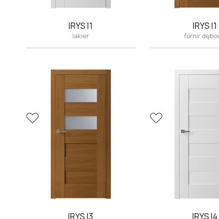
IRYS I1
IRYS I1
lakier
fornir dęb
IRYS I3
IRYS I4