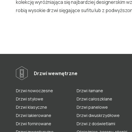
kolekcję wyróżniająca się najbardziej designerskim 
robią wysokie drzwi sięgające sufitu lub z podwyższo
Drzwi wewnętrzne
Drzwi nowoczesne
Drzwi łamane
Drzwi stylowe
Drzwi całoszklane
Drzwi klasyczne
Drzwi panelowe
Drzwi lakierowane
Drzwi dwuskrzydłowe
Drzwi fornirowane
Drzwi z doświetlami
Drzwi inwestycyjne
Ościeżnice, korony, stopki