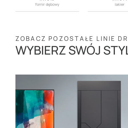
fornir dębowy
lakier
ZOBACZ POZOSTAŁE LINIE D
WYBIERZ SWÓJ STY