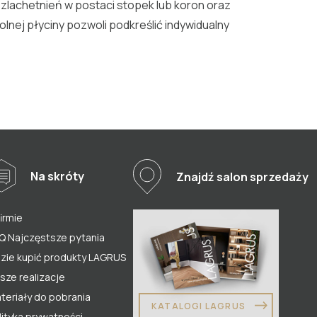
zlachetnień w postaci stopek lub koron oraz
lnej płyciny pozwoli podkreślić indywidualny
Na skróty
Znajdź salon sprzedaży
firmie
Q Najczęstsze pytania
zie kupić produkty LAGRUS
sze realizacje
teriały do pobrania
KATALOGI LAGRUS
lityka prywatności