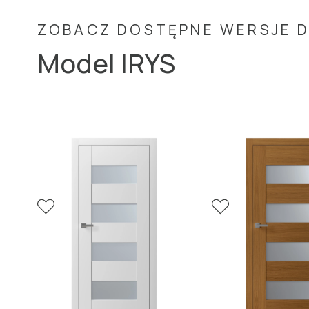
ZOBACZ DOSTĘPNE WERSJE 
W aranżacji: drzwi IRYS I1, lakier satyna NCS S 2010 B,
Model IRYS