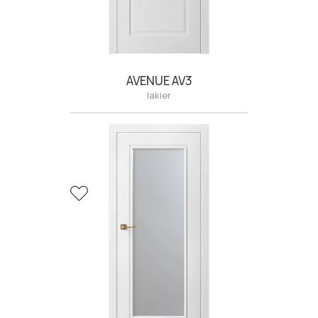
OŚCIEŻNICA UPLINE
OŚCIEŻNICA
200
REWERSYJNA
Kolory RAL , NCS
Drzwi dwuskrzydłowe
regulowana, lakier lub fornir
regulowana, lakier lub fornir
AVENUE AV3
lakier
OŚCIEŻNICA PLUS
OŚCIEŻNICA PRIME
wilgocioodporna, lakier lub
wodoodporna, lakier
fornir
ZOBACZ WIĘCEJ