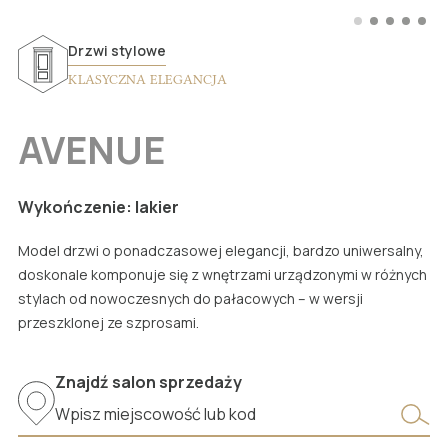
Listwy lakierowane
Listwy fornirowane
Lamele na filcu
Drzwi stylowe
Drzwi lakierowane
Listwy nowoczesne
Lamele na płycie
KLASYCZNA ELEGANCJA
Drzwi fornirowane
Listwy stylizowane
Penele frezowane
AVENUE
Drzwi nowoczesne
Kolory listew
Kolory paneli
Drzwi stylowe
Akcesoria dla listew
Gdzie kupić panele LAGRUS?
Wykończenie: lakier
Drzwi klasyczne
Gdzie kupić listwy LAGRUS?
Model drzwi o ponadczasowej elegancji, bardzo uniwersalny,
Drzwi ukryte
doskonale komponuje się z wnętrzami urządzonymi w różnych
Drzwi odwrócone
stylach od nowoczesnych do pałacowych – w wersji
przeszklonej ze szprosami.
Drzwi przesuwne
Drzwi łamane
Znajdź salon sprzedaży
Drzwi całoszklane
Drzwi panelowe