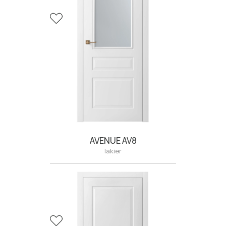
W aranżacji: drzwi AVENUE AV1, lakier satyna RAL
6004. Ościeżnica STD 80, zamek magnetyczny,
zawiasy ukryte. Listwa przypodłogowa LAGRUS:
Classic R5 Plus, lakier satyna RAL 6004.
AVENUE AV8
lakier