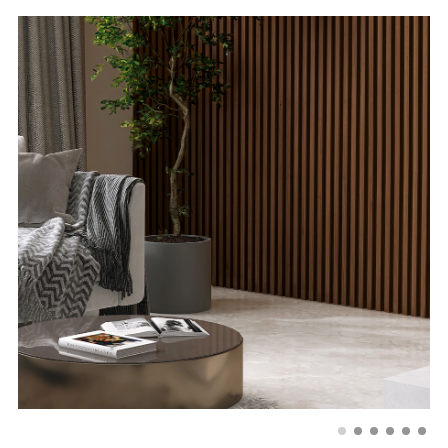
Drzwi dwuskrzydłowe
Ościeżnice, korony, stopki, naświetla
Kolory wykończeń drzwi
Rodzaje i kolory szkła
Akcesoria do drzwi
Gdzie kupić drzwi LAGRUS?
W KOLEKCJI LAMELINE SĄ DOSTĘPNE TRZY
RODZAJE LAMELI: LARGE, SLIM I SLIM LUX