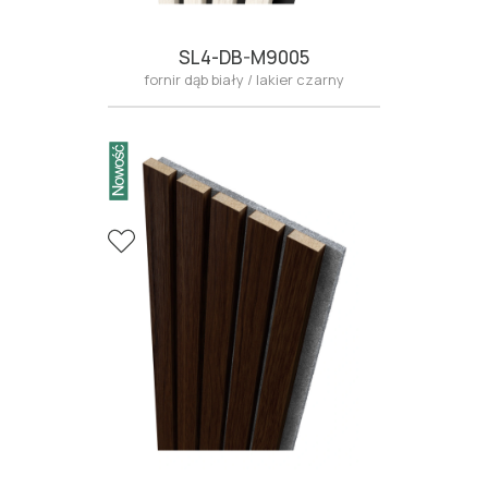
SL4-DB-M9005
fornir dąb biały / lakier czarny