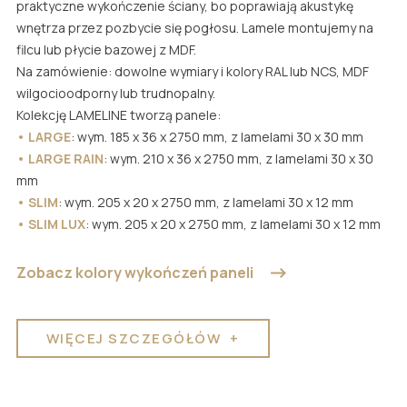
Listwy lakierowane
praktyczne wykończenie ściany, bo poprawiają akustykę
wnętrza przez pozbycie się pogłosu. Lamele montujemy na
Listwy fornirowane
Lamele na filcu
filcu lub płycie bazowej z MDF.
Drzwi lakierowane
Listwy nowoczesne
Lamele na płycie
Na zamówienie: dowolne wymiary i kolory RAL lub NCS, MDF
wilgocioodporny lub trudnopalny.
Drzwi fornirowane
Listwy stylizowane
Penele frezowane
Kolekcję LAMELINE tworzą panele:
Drzwi nowoczesne
Kolory listew
Kolory paneli
•
LARGE
: wym. 185 x 36 x 2750 mm, z lamelami 30 x 30 mm
•
LARGE RAIN
: wym. 210 x 36 x 2750 mm, z lamelami 30 x 30
Drzwi stylowe
Akcesoria dla listew
Gdzie kupić panele LAGRUS?
mm
Drzwi klasyczne
Gdzie kupić listwy LAGRUS?
•
SLIM
: wym. 205 x 20 x 2750 mm, z lamelami 30 x 12 mm
•
SLIM LUX
: wym. 205 x 20 x 2750 mm, z lamelami 30 x 12 mm
Drzwi ukryte
Drzwi odwrócone
Zobacz kolory wykończeń paneli
Drzwi przesuwne
Drzwi łamane
WIĘCEJ SZCZEGÓŁÓW
+
Drzwi całoszklane
Drzwi panelowe