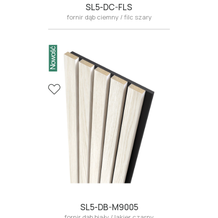
SL5-DC-FLS
fornir dąb ciemny / filc szary
SL5-DB-M9005
fornir dąb biały / lakier czarny