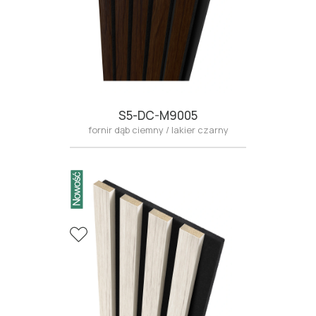
S5-DC-M9005
fornir dąb ciemny / lakier czarny