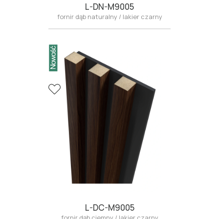
L-DN-M9005
fornir dąb naturalny / lakier czarny
LAMELE FORNIROWANE DĘBEM NATURALNYM.
L-DC-M9005
fornir dąb ciemny / lakier czarny