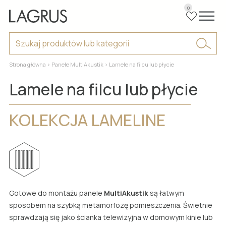
0
DRZWI
Strona główna
>
Panele MultiAkustik
> Lamele na filcu lub płycie
LISTWY
DRZWI WEWNĘTRZNE
WSZYSTKIE MODELE
Lamele na filcu lub płycie
PANELE ŚCIENNE
LISTWY PRZYPODŁOGOWE
O LAGRUS
WSZYSTKIE MODELE
KOLEKCJA LAMELINE
PANELE ŚCIENNE
O firmie
DO POBRANIA
WSZYSTKIE MODELE
Dlaczego my
STREFA PARTNERA
Blog
Współpraca
GDZIE KUPIĆ
Realizacje
KONTAKT
Polityka Prywatności
Gotowe do montażu panele
MultiAkustik
są łatwym
sposobem na szybką metamorfozę pomieszczenia. Świetnie
DRZWI INWESTYCYJNE I
sprawdzają się jako ścianka telewizyjna w domowym kinie lub
PL
TECHNICZNE